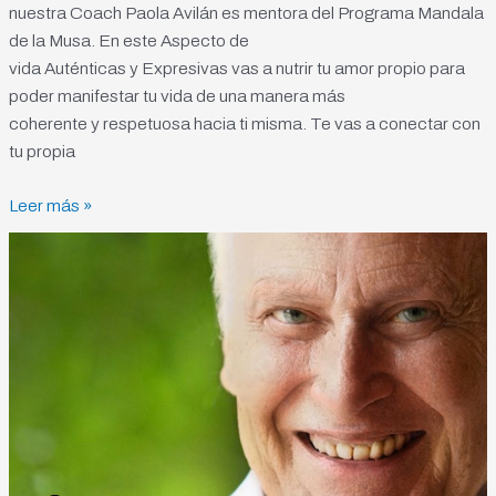
nuestra Coach Paola Avilán es mentora del Programa Mandala
de la Musa. En este Aspecto de
vida Auténticas y Expresivas vas a nutrir tu amor propio para
poder manifestar tu vida de una manera más
coherente y respetuosa hacia ti misma. Te vas a conectar con
tu propia
Leer más »
Carta
y
Poema
de
Bert
Hellinger
a
su
madre