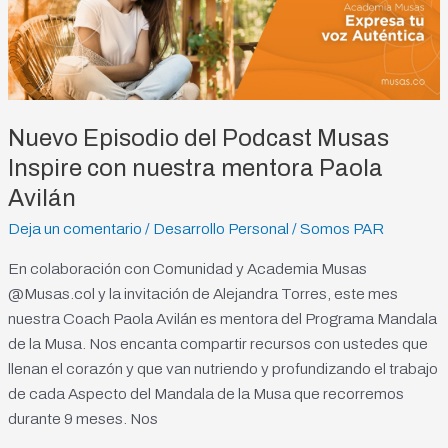
Podcast
Musas
Inspire
con
nuestra
Nuevo Episodio del Podcast Musas
mentora
Inspire con nuestra mentora Paola
Paola
Avilán
Avilán
Deja un comentario
/
Desarrollo Personal
/
Somos PAR
En colaboración con Comunidad y Academia Musas
@Musas.col y la invitación de Alejandra Torres, este mes
nuestra Coach Paola Avilán es mentora del Programa Mandala
de la Musa. Nos encanta compartir recursos con ustedes que
llenan el corazón y que van nutriendo y profundizando el trabajo
de cada Aspecto del Mandala de la Musa que recorremos
durante 9 meses. Nos