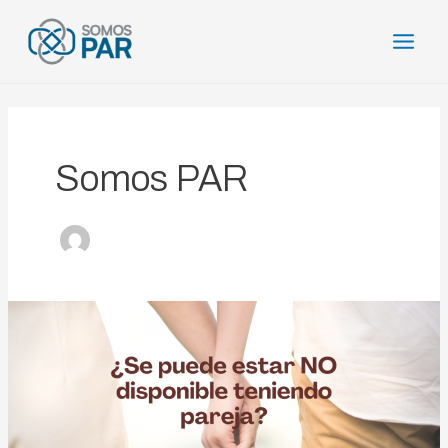
Ir
Main
al
Men
contenido
Somos PAR
¿Se
puede
estar
NO
disponible
teniendo