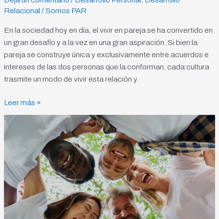
Amor:
Relacional
/
Somos PAR
Descubre
los
En la sociedad hoy en día, el vivir en pareja se ha convertido en
Pilares
un gran desafío y a la vez en una gran aspiración. Si bien la
de
pareja se construye única y exclusivamente entre acuerdos e
la
intereses de las dos personas que la conforman, cada cultura
Pareja
trasmite un modo de vivir esta relación y
Leer más »
Programa
de
Aprendizaje
Reflexivo
PAR