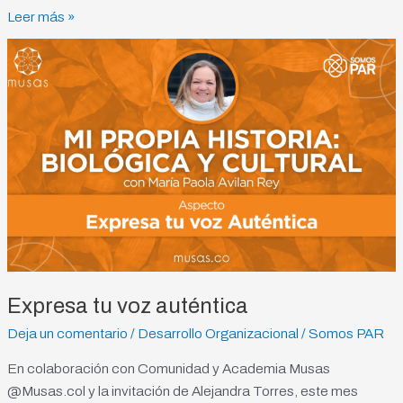
Leer más »
Expresa
tu
voz
auténtica
Expresa tu voz auténtica
Deja un comentario
/
Desarrollo Organizacional
/
Somos PAR
En colaboración con Comunidad y Academia Musas
@Musas.col y la invitación de Alejandra Torres, este mes