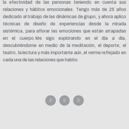
la efectividad de las personas teniendo en cuenta sus
relaciones y hábitos emocionales. Tengo más de 25 años
dedicado al trabajo de las dinámicas de grupo, y ahora aplico
técnicas de diseño de experiencias desde la mirada
sistémica, para aflorar las emociones que están atrapadas
en el cuerpo.Me sigo explorando en el día a día,
descubriéndome en medio de la meditación, el deporte, el
teatro, la lectura y más importante aún, el verme reflejado en
cada una de las relaciones que habito.
L
F
I
i
a
n
n
c
s
k
e
t
e
b
a
d
o
g
i
o
r
n
k
a
-
m
f