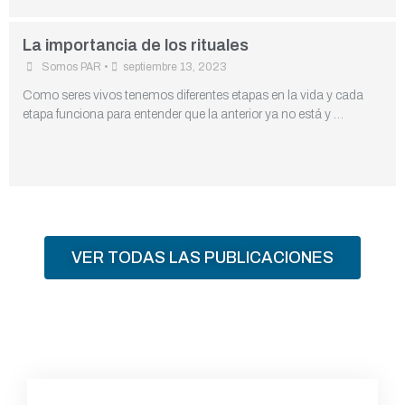
La importancia de los rituales
Somos PAR
•
septiembre 13, 2023
Como seres vivos tenemos diferentes etapas en la vida y cada
etapa funciona para entender que la anterior ya no está y …
VER TODAS LAS PUBLICACIONES
F
I
L
Y