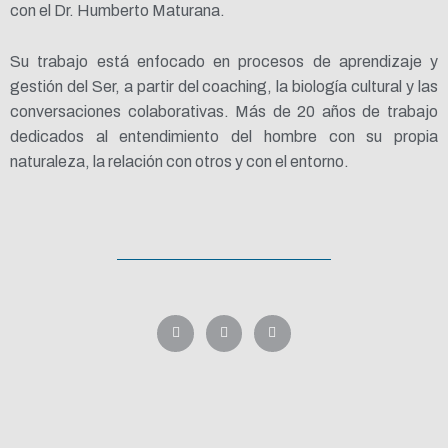
con el Dr. Humberto Maturana.
Su trabajo está enfocado en procesos de aprendizaje y
gestión del Ser, a partir del coaching, la biología cultural y las
conversaciones colaborativas. Más de 20 años de trabajo
dedicados al entendimiento del hombre con su propia
naturaleza, la relación con otros y con el entorno.
L
F
I
i
a
n
n
c
s
k
e
t
e
b
a
d
o
g
i
o
r
n
k
a
-
m
f