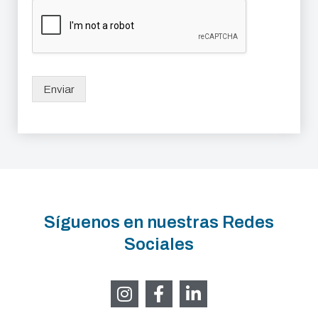
Enviar
Síguenos en nuestras Redes
Sociales
I
F
L
n
a
i
s
c
n