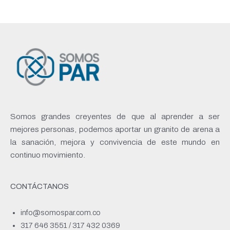
t
e
k
a
b
e
g
o
d
r
o
i
a
k
n
m
-
-
f
i
n
Somos grandes creyentes de que al aprender a ser
mejores personas, podemos aportar un granito de arena a
la sanación, mejora y convivencia de este mundo en
continuo movimiento.
CONTÁCTANOS
info@somospar.com.co
317 646 3551 / 317 432 0369