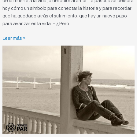
de la muerte a la vida, o del dolor al amor. La pascua se celebra
hoy cómo un símbolo para conectar la historia y para recordar
que ha quedado atrás el sufrimiento, que hay un nuevo paso
para avanzar en la vida. – ¿Pero
Leer más »
Nos
quedamos
sin
“espacio
reflexivo”