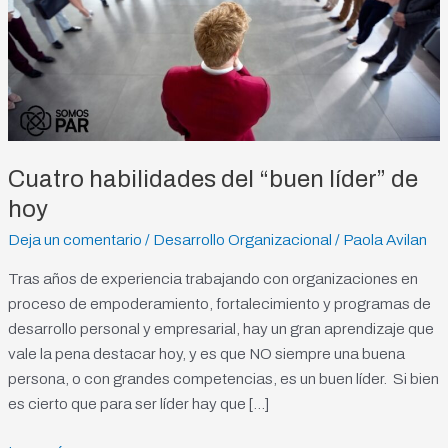
hoy
Cuatro habilidades del “buen líder” de
hoy
Deja un comentario
/
Desarrollo Organizacional
/
Paola Avilan
Tras años de experiencia trabajando con organizaciones en
proceso de empoderamiento, fortalecimiento y programas de
desarrollo personal y empresarial, hay un gran aprendizaje que
vale la pena destacar hoy, y es que NO siempre una buena
persona, o con grandes competencias, es un buen líder. Si bien
es cierto que para ser líder hay que […]