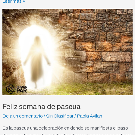
Leer más »
Feliz
semana
de
pascua
Feliz semana de pascua
Deja un comentario
/
Sin Clasificar
/
Paola Avilan
Es la pascua una celebración en donde se manifiesta el paso