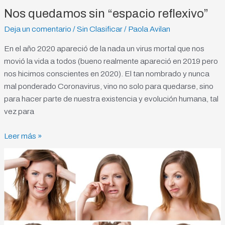
Nos quedamos sin “espacio reflexivo”
Deja un comentario
/
Sin Clasificar
/
Paola Avilan
En el año 2020 apareció de la nada un virus mortal que nos
movió la vida a todos (bueno realmente apareció en 2019 pero
nos hicimos conscientes en 2020). El tan nombrado y nunca
mal ponderado Coronavirus, vino no solo para quedarse, sino
para hacer parte de nuestra existencia y evolución humana, tal
vez para
Leer más »
¿Qué
es
realmente
eso
que
llaman